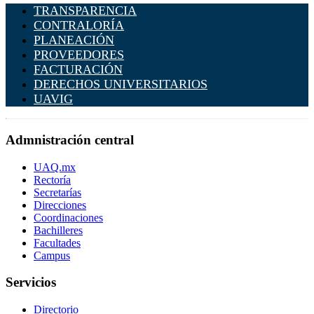
TRANSPARENCIA
CONTRALORÍA
PLANEACIÓN
PROVEEDORES
FACTURACIÓN
DERECHOS UNIVERSITARIOS
UAVIG
Admnistración central
UAQ.mx
Rectoría
Secretarías
Direcciones
Coordinaciones
Bachilleres
Facultades
Campus
Servicios
Directorio