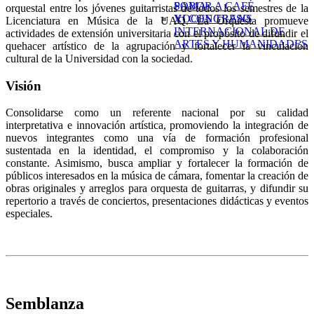
SABOR A CAFÉ
POMA
orquestal entre los jóvenes guitarristas de todos los semestres de la
XI CONGRESO
VOCES TRANS
Licenciatura en Música de la UAQ. La Orquesta promueve
INTERNACIONAL DE
actividades de extensión universitaria con el propósito de difundir el
ARTES Y HUMANIDADES
quehacer artístico de la agrupación y fortalecer la vinculación
cultural de la Universidad con la sociedad.
Visión
Consolidarse como un referente nacional por su calidad
interpretativa e innovación artística, promoviendo la integración de
nuevos integrantes como una vía de formación profesional
sustentada en la identidad, el compromiso y la colaboración
constante. Asimismo, busca ampliar y fortalecer la formación de
públicos interesados en la música de cámara, fomentar la creación de
obras originales y arreglos para orquesta de guitarras, y difundir su
repertorio a través de conciertos, presentaciones didácticas y eventos
especiales.
Semblanza