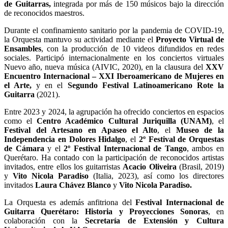
de Guitarras,
integrada por más de 150 músicos bajo la dirección
de reconocidos maestros.
Durante el confinamiento sanitario por la pandemia de COVID-19,
la Orquesta mantuvo su actividad mediante el
Proyecto Virtual de
Ensambles
, con la producción de 10 videos difundidos en redes
sociales. Participó internacionalmente en los conciertos virtuales
Nuevo año, nueva música (AIVIC, 2020), en la clausura del
XXV
Encuentro Internacional – XXI Iberoamericano de Mujeres en
el Arte,
y en el
Segundo Festival Latinoamericano Rote la
Guitarra
(2021).
Entre 2023 y 2024, la agrupación ha ofrecido conciertos en espacios
como el
Centro Académico Cultural Juriquilla (UNAM)
, el
Festival del Artesano en Apaseo el Alto
, el
Museo de la
Independencia en Dolores Hidalgo
, el
2º Festival de Orquestas
de Cámara
y el
2º Festival Internacional de Tango
, ambos en
Querétaro. Ha contado con la participación de reconocidos artistas
invitados, entre ellos los guitarristas
Acacio Oliveira
(Brasil, 2019)
y
Vito Nicola Paradiso
(Italia, 2023), así como los directores
invitados
Laura Chávez Blanco
y
Vito Nicola Paradiso.
La Orquesta es además anfitriona del
Festival Internacional de
Guitarra Querétaro: Historia y Proyecciones Sonoras
, en
colaboración con la
Secretaría de Extensión y Cultura