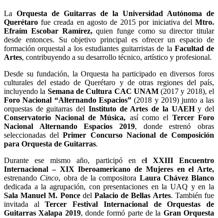
La
Orquesta de Guitarras de la Universidad Autónoma de
Querétaro
fue creada en agosto de 2015 por iniciativa del
Mtro.
Efraím Escobar Ramírez,
quien funge como su director titular
desde entonces. Su objetivo principal es ofrecer un espacio de
formación orquestal a los estudiantes guitarristas de la
Facultad de
Artes
, contribuyendo a su desarrollo técnico, artístico y profesional.
Desde su fundación, la Orquesta ha participado en diversos foros
culturales del estado de Querétaro y de otras regiones del país,
incluyendo la
Semana de Cultura CAC UNAM
(2017 y 2018), el
Foro Nacional “Alternando Espacios”
(2018 y 2019) junto a las
orquestas de guitarras del
Instituto de Artes de la UAEH
y del
Conservatorio Nacional de Música,
así como el
Tercer Foro
Nacional Alternando Espacios 2019
, donde estrenó obras
seleccionadas del
Primer Concurso Nacional de Composición
para Orquesta de Guitarras
.
Durante ese mismo año, participó en e
l XXIII Encuentro
Internacional – XIX Iberoamericano de Mujeres en el Arte,
estrenando
Cinco
, obra de la compositora
Laura Chávez Blanco
dedicada a la agrupación, con presentaciones en la UAQ y en la
Sala Manuel M. Ponce
del
Palacio de Bellas Artes
. También fue
invitada al
Tercer Festival Internacional de Orquestas de
Guitarras Xalapa 2019
, donde formó parte de la
Gran Orquesta