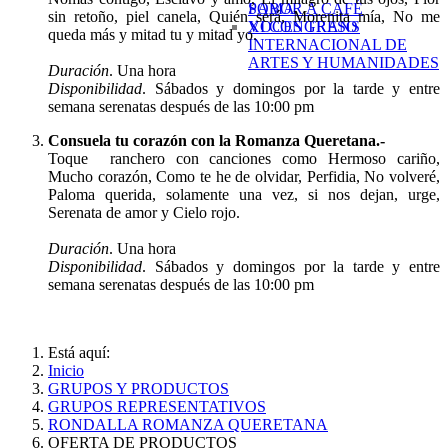
SABOR A CAFÉ
POMA
sin retoño, piel canela, Quién será, Morenita mía, No me
XI CONGRESO
VOCES TRANS
queda más y mitad tu y mitad yo.
INTERNACIONAL DE
ARTES Y HUMANIDADES
Duración
. Una hora
Disponibilidad
. Sábados y domingos por la tarde y entre
semana serenatas después de las 10:00 pm
Consuela tu corazón con la Romanza Queretana.-
Toque ranchero con canciones como Hermoso cariño,
Mucho corazón, Como te he de olvidar, Perfidia, No volveré,
Paloma querida, solamente una vez, si nos dejan, urge,
Serenata de amor y Cielo rojo.
Duración
. Una hora
Disponibilidad
. Sábados y domingos por la tarde y entre
semana serenatas después de las 10:00 pm
Está aquí:
Inicio
GRUPOS Y PRODUCTOS
GRUPOS REPRESENTATIVOS
RONDALLA ROMANZA QUERETANA
OFERTA DE PRODUCTOS