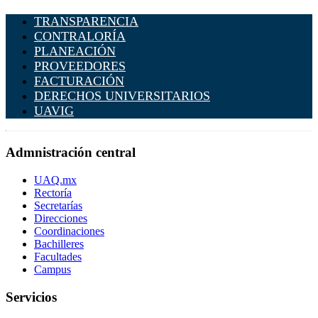
TRANSPARENCIA
CONTRALORÍA
PLANEACIÓN
PROVEEDORES
FACTURACIÓN
DERECHOS UNIVERSITARIOS
UAVIG
Admnistración central
UAQ.mx
Rectoría
Secretarías
Direcciones
Coordinaciones
Bachilleres
Facultades
Campus
Servicios