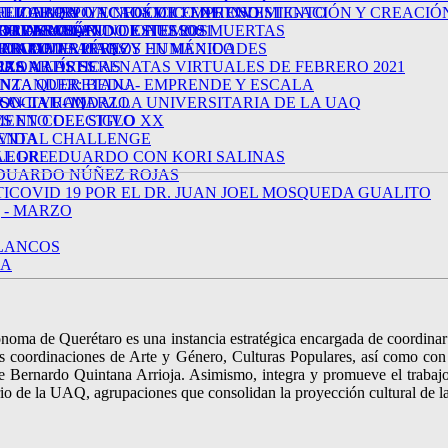
 EL CUERPO ACADÉMICO DE INVESTIGACIÓN Y CREACIÓ
U IDEA EN UN NEGOCIO EXITOSO
LIZAR PROYECTOS DE EMPRENDIMIENTO
EL CABQA
OR A CAFÉ
ITADERO! - FUNCIONES 2021
SOTRAS CUANDO ESTEMOS MUERTAS
DE LA UAQ!
PROVISACIÓN
 - UN ROSARIO DE HUESOS
URTADO
IONAL DE ARTES Y HUMANIDADES
LLA DE LA UAQ
AR ROJAS PÉREZ
 AFROAMERICANOS EN MÉXICO
RZO
 LAS MADRES
AS ARTÍSTICAS
ORA A LAS SERENATAS VIRTUALES DE FEBRERO 2021
NTANDER: BEDU - EMPRENDE Y ESCALA
ANZA QUERETANA
A - TVUAQ
SOCIAL - MARZO
ON LA RONDALLA UNIVERSITARIA DE LA UAQ
S EN COLECTIVO
MENTO DEL SIGLO XX
ENTAL CHALLENGE
 VIDA
 AL DR. EDUARDO CON KORI SALINAS
ALEGRE
EDUARDO NÚÑEZ ROJAS
TICOVID 19 POR EL DR. JUAN JOEL MOSQUEDA GUALITO
 - MARZO
LANCOS
MA
a de Querétaro es una instancia estratégica encargada de coordinar y f
as coordinaciones de Arte y Género, Culturas Populares, así como con
ernardo Quintana Arrioja. Asimismo, integra y promueve el trabajo de 
o de la UAQ, agrupaciones que consolidan la proyección cultural de la 