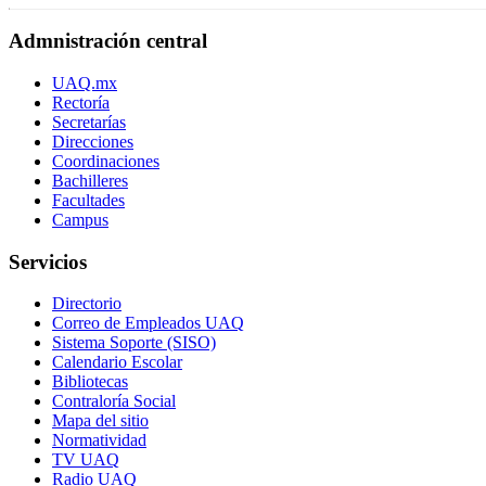
Admnistración central
UAQ.mx
Rectoría
Secretarías
Direcciones
Coordinaciones
Bachilleres
Facultades
Campus
Servicios
Directorio
Correo de Empleados UAQ
Sistema Soporte (SISO)
Calendario Escolar
Bibliotecas
Contraloría Social
Mapa del sitio
Normatividad
TV UAQ
Radio UAQ