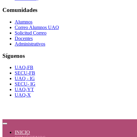
Comunidades
Alumnos
Correo Alumnos UAQ
Solicitud Correo
Docentes
Administrativos
Síguenos
UAQ-FB
SECU-FB
UAQ - IG
SECU- IG
UAQ-YT
UAQ-X
INICIO