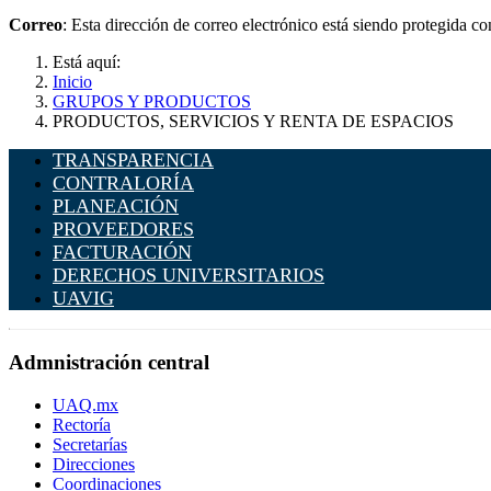
Correo
:
Esta dirección de correo electrónico está siendo protegida co
Está aquí:
Inicio
GRUPOS Y PRODUCTOS
PRODUCTOS, SERVICIOS Y RENTA DE ESPACIOS
TRANSPARENCIA
CONTRALORÍA
PLANEACIÓN
PROVEEDORES
FACTURACIÓN
DERECHOS UNIVERSITARIOS
UAVIG
Admnistración central
UAQ.mx
Rectoría
Secretarías
Direcciones
Coordinaciones