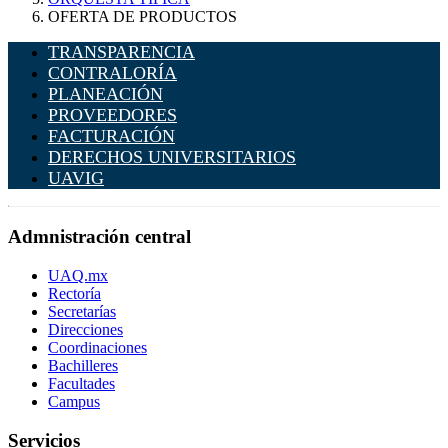
OFERTA DE PRODUCTOS
TRANSPARENCIA
CONTRALORÍA
PLANEACIÓN
PROVEEDORES
FACTURACIÓN
DERECHOS UNIVERSITARIOS
UAVIG
Admnistración central
UAQ.mx
Rectoría
Secretarías
Direcciones
Coordinaciones
Bachilleres
Facultades
Campus
Servicios