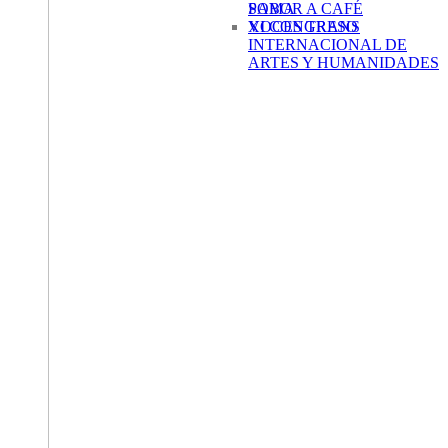
SABOR A CAFÉ
POMA
XI CONGRESO
VOCES TRANS
INTERNACIONAL DE
ARTES Y HUMANIDADES