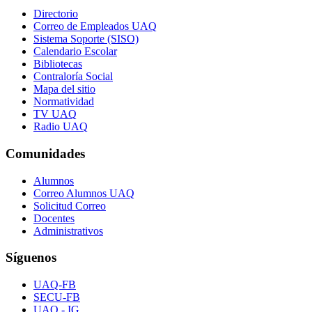
Directorio
Correo de Empleados UAQ
Sistema Soporte (SISO)
Calendario Escolar
Bibliotecas
Contraloría Social
Mapa del sitio
Normatividad
TV UAQ
Radio UAQ
Comunidades
Alumnos
Correo Alumnos UAQ
Solicitud Correo
Docentes
Administrativos
Síguenos
UAQ-FB
SECU-FB
UAQ - IG