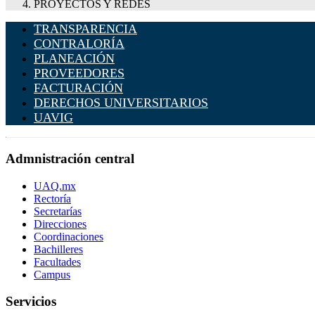
PROYECTOS Y REDES
TRANSPARENCIA
CONTRALORÍA
PLANEACIÓN
PROVEEDORES
FACTURACIÓN
DERECHOS UNIVERSITARIOS
UAVIG
Admnistración central
UAQ.mx
Rectoría
Secretarías
Direcciones
Coordinaciones
Bachilleres
Facultades
Campus
Servicios