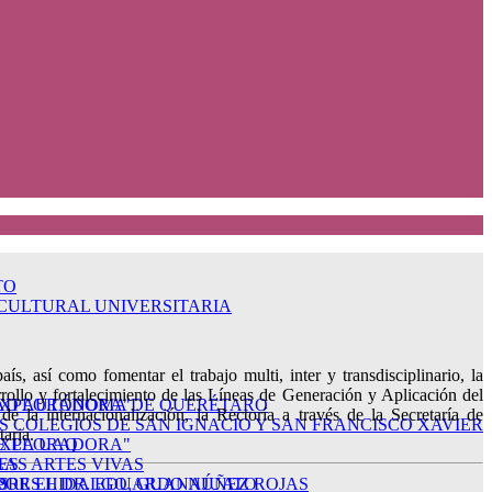
TO
 CULTURAL UNIVERSITARIA
ís, así como fomentar el trabajo multi, inter y transdisciplinario, la
rrollo y fortalecimiento de las Líneas de Generación y Aplicación del
 EXPLORADORA"
DAD AUTÓNOMA DE QUERÉTARO
la internacionalización, la Rectoría a través de la Secretaría de
OS COLEGIOS DE SAN IGNACIO Y SAN FRANCISCO XAVIER
aria.
 EXPLORADORA"
E LA UAQ
AS ARTES VIVAS
ES
 POR EL DR. EDUARDO NÚÑEZ ROJAS
LORES HIDALGO, GUANAJUATO
S