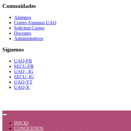
Comunidades
Alumnos
Correo Alumnos UAQ
Solicitud Correo
Docentes
Administrativos
Síguenos
UAQ-FB
SECU-FB
UAQ - IG
SECU- IG
UAQ-YT
UAQ-X
INICIO
CONÓCENOS