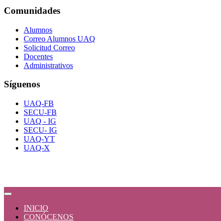
Comunidades
Alumnos
Correo Alumnos UAQ
Solicitud Correo
Docentes
Administrativos
Síguenos
UAQ-FB
SECU-FB
UAQ - IG
SECU- IG
UAQ-YT
UAQ-X
INICIO
CONÓCENOS