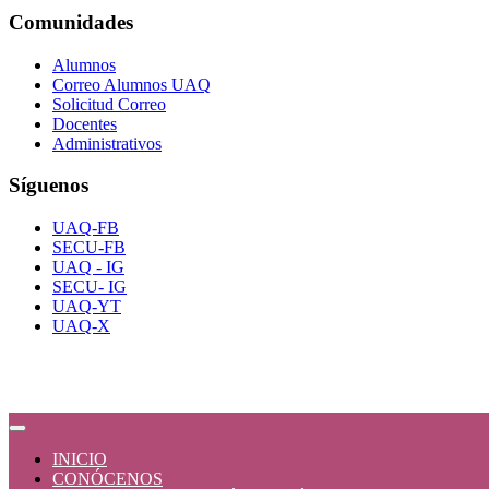
Comunidades
Alumnos
Correo Alumnos UAQ
Solicitud Correo
Docentes
Administrativos
Síguenos
UAQ-FB
SECU-FB
UAQ - IG
SECU- IG
UAQ-YT
UAQ-X
INICIO
CONÓCENOS