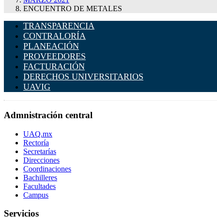
ENCUENTRO DE METALES
TRANSPARENCIA
CONTRALORÍA
PLANEACIÓN
PROVEEDORES
FACTURACIÓN
DERECHOS UNIVERSITARIOS
UAVIG
Admnistración central
UAQ.mx
Rectoría
Secretarías
Direcciones
Coordinaciones
Bachilleres
Facultades
Campus
Servicios