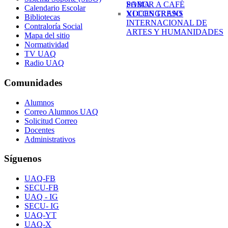
SABOR A CAFÉ
POMA
Calendario Escolar
XI CONGRESO
VOCES TRANS
Bibliotecas
INTERNACIONAL DE
Contraloría Social
ARTES Y HUMANIDADES
Mapa del sitio
Normatividad
TV UAQ
Radio UAQ
Comunidades
Alumnos
Correo Alumnos UAQ
Solicitud Correo
Docentes
Administrativos
Síguenos
UAQ-FB
SECU-FB
UAQ - IG
SECU- IG
UAQ-YT
UAQ-X