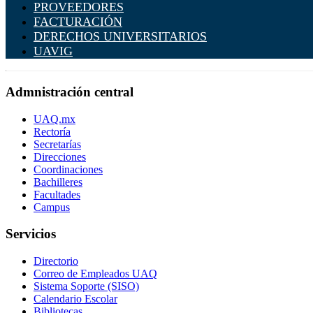
PROVEEDORES
FACTURACIÓN
DERECHOS UNIVERSITARIOS
UAVIG
Admnistración central
UAQ.mx
Rectoría
Secretarías
Direcciones
Coordinaciones
Bachilleres
Facultades
Campus
Servicios
Directorio
Correo de Empleados UAQ
Sistema Soporte (SISO)
Calendario Escolar
Bibliotecas