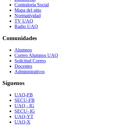
Contraloría Social
Mapa del sitio
Normatividad
TV UAQ
Radio UAQ
Comunidades
Alumnos
Correo Alumnos UAQ
Solicitud Correo
Docentes
Administrativos
Síguenos
UAQ-FB
SECU-FB
UAQ - IG
SECU- IG
UAQ-YT
UAQ-X