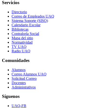
Servicios
Directorio
Correo de Empleados UAQ
Sistema Soporte (SISO)
Calendario Escolar
Bibliotecas
Contraloría Social
Mapa del sitio
Normatividad
TV UAQ
Radio UAQ
Comunidades
Alumnos
Correo Alumnos UAQ
Solicitud Correo
Docentes
Administrativos
Síguenos
UAQ-FB