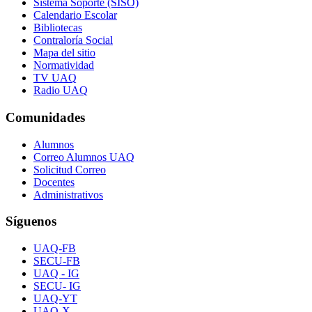
Sistema Soporte (SISO)
Calendario Escolar
Bibliotecas
Contraloría Social
Mapa del sitio
Normatividad
TV UAQ
Radio UAQ
Comunidades
Alumnos
Correo Alumnos UAQ
Solicitud Correo
Docentes
Administrativos
Síguenos
UAQ-FB
SECU-FB
UAQ - IG
SECU- IG
UAQ-YT
UAQ-X