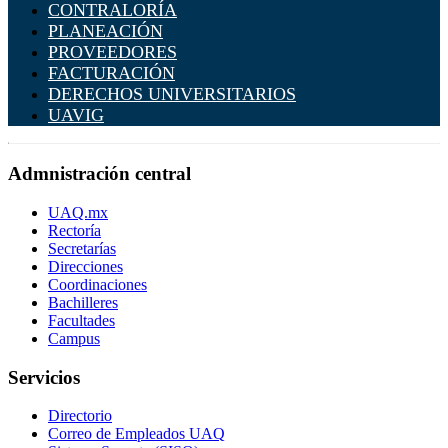
CONTRALORÍA
PLANEACIÓN
PROVEEDORES
FACTURACIÓN
DERECHOS UNIVERSITARIOS
UAVIG
Admnistración central
UAQ.mx
Rectoría
Secretarías
Direcciones
Coordinaciones
Bachilleres
Facultades
Campus
Servicios
Directorio
Correo de Empleados UAQ