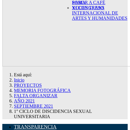
SABOR A CAFÉ
POMA
XI CONGRESO
VOCES TRANS
INTERNACIONAL DE
ARTES Y HUMANIDADES
Está aquí:
Inicio
PROYECTOS
MEMORIA FOTOGRÁFICA
FALTA ORGANIZAR
AÑO 2021
SEPTIEMBRE 2021
1° CICLO DE DISCIDENCIA SEXUAL
UNIVERSITARIA
TRANSPARENCIA