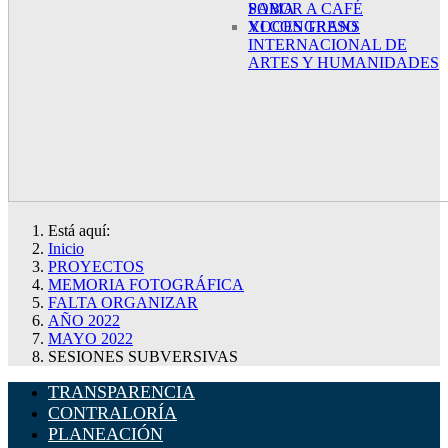
SABOR A CAFÉ
POMA
XI CONGRESO
VOCES TRANS
INTERNACIONAL DE
ARTES Y HUMANIDADES
Está aquí:
Inicio
PROYECTOS
MEMORIA FOTOGRÁFICA
FALTA ORGANIZAR
AÑO 2022
MAYO 2022
SESIONES SUBVERSIVAS
TRANSPARENCIA
CONTRALORÍA
PLANEACIÓN