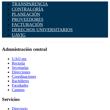
TRANSPARENCIA
CONTRALORÍA
PLANEACIÓN
PROVEEDORES
FACTURACIÓN
DERECHOS UNIVERSITARIOS
UAVIG
Admnistración central
UAQ.mx
Rectoría
Secretarías
Direcciones
Coordinaciones
Bachilleres
Facultades
Campus
Servicios
Directorio