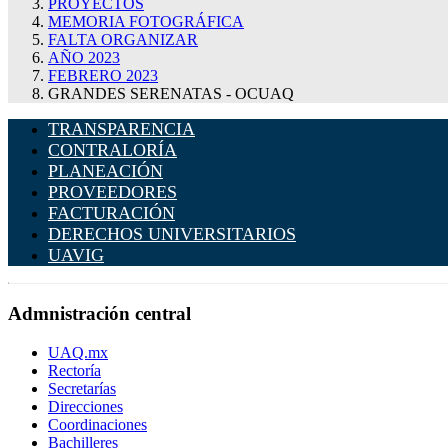
PROYECTOS
MEMORIA FOTOGRÁFICA
FALTA ORGANIZAR
AÑO 2023
FEBRERO 2023
GRANDES SERENATAS - OCUAQ
TRANSPARENCIA
CONTRALORÍA
PLANEACIÓN
PROVEEDORES
FACTURACIÓN
DERECHOS UNIVERSITARIOS
UAVIG
Admnistración central
UAQ.mx
Rectoría
Secretarías
Direcciones
Coordinaciones
Bachilleres