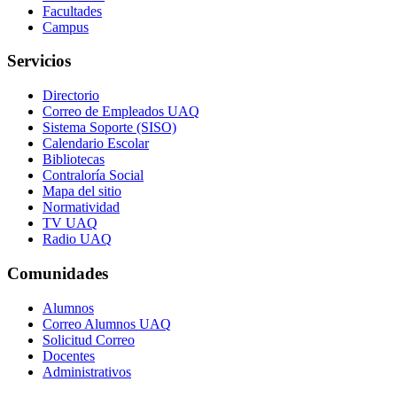
Facultades
Campus
Servicios
Directorio
Correo de Empleados UAQ
Sistema Soporte (SISO)
Calendario Escolar
Bibliotecas
Contraloría Social
Mapa del sitio
Normatividad
TV UAQ
Radio UAQ
Comunidades
Alumnos
Correo Alumnos UAQ
Solicitud Correo
Docentes
Administrativos