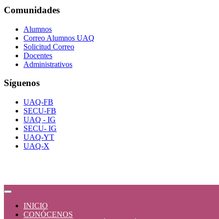
Comunidades
Alumnos
Correo Alumnos UAQ
Solicitud Correo
Docentes
Administrativos
Síguenos
UAQ-FB
SECU-FB
UAQ - IG
SECU- IG
UAQ-YT
UAQ-X
INICIO
CONÓCENOS