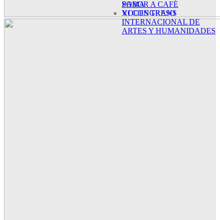
SABOR A CAFÉ
POMA
XI CONGRESO
VOCES TRANS
INTERNACIONAL DE
ARTES Y HUMANIDADES