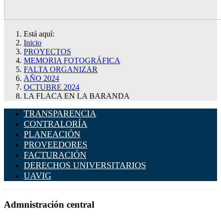
Está aquí:
Inicio
PROYECTOS
MEMORIA FOTOGRÁFICA
FALTA ORGANIZAR
AÑO 2024
OCTUBRE 2024
LA FLACA EN LA BARANDA
TRANSPARENCIA
CONTRALORÍA
PLANEACIÓN
PROVEEDORES
FACTURACIÓN
DERECHOS UNIVERSITARIOS
UAVIG
Admnistración central