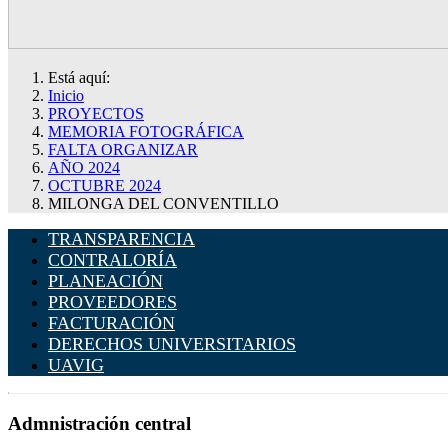
Está aquí:
Inicio
PROYECTOS
MEMORIA FOTOGRÁFICA
FALTA ORGANIZAR
AÑO 2024
OCTUBRE 2024
MILONGA DEL CONVENTILLO
TRANSPARENCIA
CONTRALORÍA
PLANEACIÓN
PROVEEDORES
FACTURACIÓN
DERECHOS UNIVERSITARIOS
UAVIG
Admnistración central