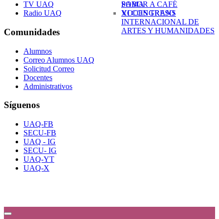
SABOR A CAFÉ
POMA
TV UAQ
XI CONGRESO
VOCES TRANS
Radio UAQ
INTERNACIONAL DE
ARTES Y HUMANIDADES
Comunidades
Alumnos
Correo Alumnos UAQ
Solicitud Correo
Docentes
Administrativos
Síguenos
UAQ-FB
SECU-FB
UAQ - IG
SECU- IG
UAQ-YT
UAQ-X