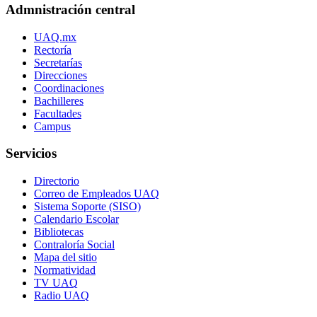
Admnistración central
UAQ.mx
Rectoría
Secretarías
Direcciones
Coordinaciones
Bachilleres
Facultades
Campus
Servicios
Directorio
Correo de Empleados UAQ
Sistema Soporte (SISO)
Calendario Escolar
Bibliotecas
Contraloría Social
Mapa del sitio
Normatividad
TV UAQ
Radio UAQ