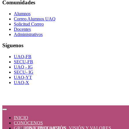
Comunidades
Alumnos
Correo Alumnos UAQ
Solicitud Correo
Docentes
Administrativos
Síguenos
UAQ-FB
SECU-FB
UAQ - IG
SECU- IG
UAQ-YT
UAQ-X
INICIO
CONÓCENOS
GRUPOS Y PRODUCTOS
OBJETIVO, MISIÓN, VISIÓN Y VALORES