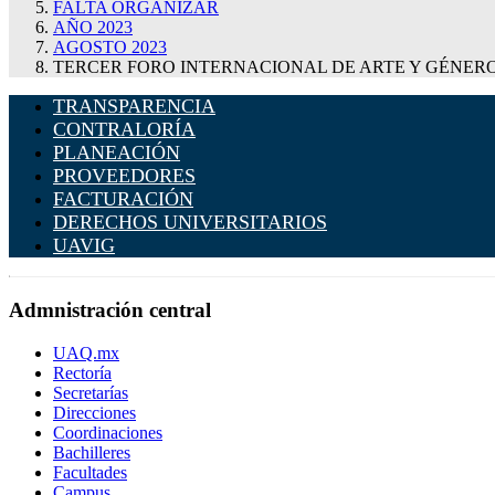
FALTA ORGANIZAR
AÑO 2023
AGOSTO 2023
TERCER FORO INTERNACIONAL DE ARTE Y GÉNER
TRANSPARENCIA
CONTRALORÍA
PLANEACIÓN
PROVEEDORES
FACTURACIÓN
DERECHOS UNIVERSITARIOS
UAVIG
Admnistración central
UAQ.mx
Rectoría
Secretarías
Direcciones
Coordinaciones
Bachilleres
Facultades
Campus