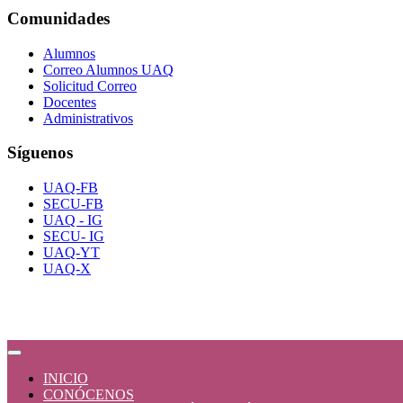
Comunidades
Alumnos
Correo Alumnos UAQ
Solicitud Correo
Docentes
Administrativos
Síguenos
UAQ-FB
SECU-FB
UAQ - IG
SECU- IG
UAQ-YT
UAQ-X
INICIO
CONÓCENOS