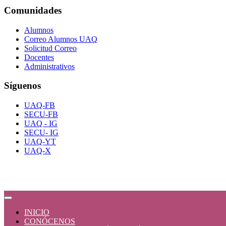
Comunidades
Alumnos
Correo Alumnos UAQ
Solicitud Correo
Docentes
Administrativos
Síguenos
UAQ-FB
SECU-FB
UAQ - IG
SECU- IG
UAQ-YT
UAQ-X
INICIO
CONÓCENOS