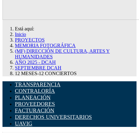
Está aquí:
Inicio
PROYECTOS
MEMORIA FOTOGRÁFICA
(MF) DIRECCIÓN DE CULTURA, ARTES Y
HUMANIDADES
AÑO 2025 - DCAH
SEPTIEMBRE DCAH
12 MESES-12 CONCIERTOS
TRANSPARENCIA
CONTRALORÍA
PLANEACIÓN
PROVEEDORES
FACTURACIÓN
DERECHOS UNIVERSITARIOS
UAVIG