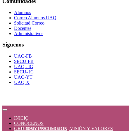
Comunidades
Alumnos
Correo Alumnos UAQ
Solicitud Correo
Docentes
Administrativos
Síguenos
UAQ-FB
SECU-FB
UAQ - IG
SECU- IG
UAQ-YT
UAQ-X
INICIO
CONÓCENOS
GRUPOS Y PRODUCTOS
OBJETIVO, MISIÓN, VISIÓN Y VALORES