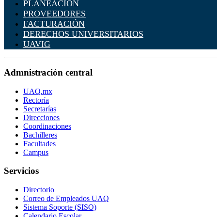
PLANEACIÓN
PROVEEDORES
FACTURACIÓN
DERECHOS UNIVERSITARIOS
UAVIG
Admnistración central
UAQ.mx
Rectoría
Secretarías
Direcciones
Coordinaciones
Bachilleres
Facultades
Campus
Servicios
Directorio
Correo de Empleados UAQ
Sistema Soporte (SISO)
Calendario Escolar