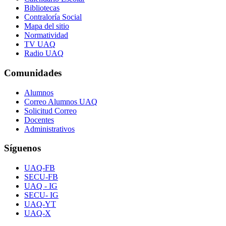
Bibliotecas
Contraloría Social
Mapa del sitio
Normatividad
TV UAQ
Radio UAQ
Comunidades
Alumnos
Correo Alumnos UAQ
Solicitud Correo
Docentes
Administrativos
Síguenos
UAQ-FB
SECU-FB
UAQ - IG
SECU- IG
UAQ-YT
UAQ-X