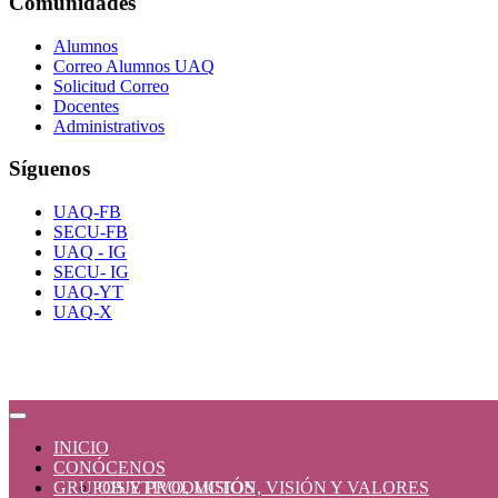
Comunidades
Alumnos
Correo Alumnos UAQ
Solicitud Correo
Docentes
Administrativos
Síguenos
UAQ-FB
SECU-FB
UAQ - IG
SECU- IG
UAQ-YT
UAQ-X
INICIO
CONÓCENOS
GRUPOS Y PRODUCTOS
OBJETIVO, MISIÓN, VISIÓN Y VALORES