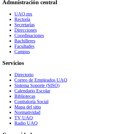
Admnistración central
UAQ.mx
Rectoría
Secretarías
Direcciones
Coordinaciones
Bachilleres
Facultades
Campus
Servicios
Directorio
Correo de Empleados UAQ
Sistema Soporte (SISO)
Calendario Escolar
Bibliotecas
Contraloría Social
Mapa del sitio
Normatividad
TV UAQ
Radio UAQ