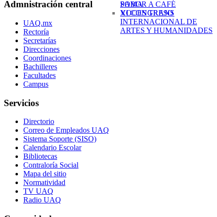
Admnistración central
SABOR A CAFÉ
POMA
XI CONGRESO
VOCES TRANS
INTERNACIONAL DE
UAQ.mx
ARTES Y HUMANIDADES
Rectoría
Secretarías
Direcciones
Coordinaciones
Bachilleres
Facultades
Campus
Servicios
Directorio
Correo de Empleados UAQ
Sistema Soporte (SISO)
Calendario Escolar
Bibliotecas
Contraloría Social
Mapa del sitio
Normatividad
TV UAQ
Radio UAQ