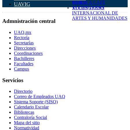
SABOR A CAFÉ
POMA
UAVIG
XI CONGRESO
VOCES TRANS
INTERNACIONAL DE
ARTES Y HUMANIDADES
Admnistración central
UAQ.mx
Rectoría
Secretarías
Direcciones
Coordinaciones
Bachilleres
Facultades
Campus
Servicios
Directorio
Correo de Empleados UAQ
Sistema Soporte (SISO)
Calendario Escolar
Bibliotecas
Contraloría Social
Mapa del sitio
Normatividad