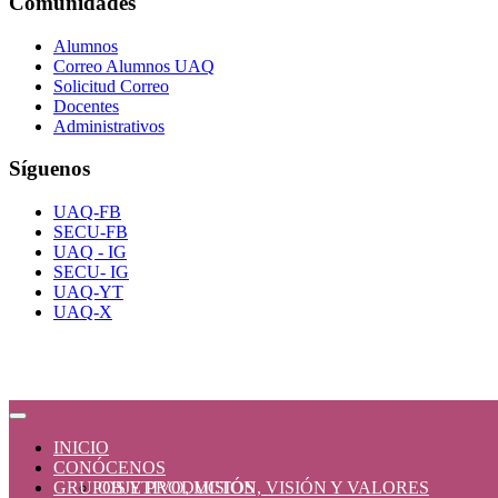
Comunidades
Alumnos
Correo Alumnos UAQ
Solicitud Correo
Docentes
Administrativos
Síguenos
UAQ-FB
SECU-FB
UAQ - IG
SECU- IG
UAQ-YT
UAQ-X
INICIO
CONÓCENOS
GRUPOS Y PRODUCTOS
OBJETIVO, MISIÓN, VISIÓN Y VALORES