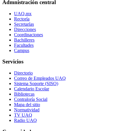
Admnistración central
UAQ.mx
Rectoría
Secretarías
Direcciones
Coordinaciones
Bachilleres
Facultades
Campus
Servicios
Directorio
Correo de Empleados UAQ
Sistema Soporte (SISO)
Calendario Escolar
Bibliotecas
Contraloría Social
Mapa del sitio
Normatividad
TV UAQ
Radio UAQ