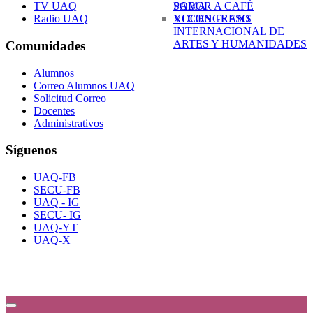
SABOR A CAFÉ
POMA
TV UAQ
XI CONGRESO
VOCES TRANS
Radio UAQ
INTERNACIONAL DE
ARTES Y HUMANIDADES
Comunidades
Alumnos
Correo Alumnos UAQ
Solicitud Correo
Docentes
Administrativos
Síguenos
UAQ-FB
SECU-FB
UAQ - IG
SECU- IG
UAQ-YT
UAQ-X