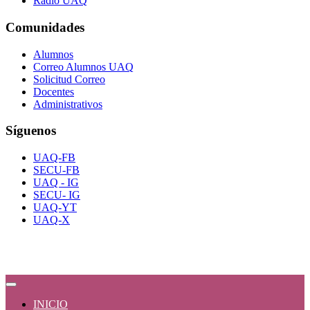
Radio UAQ
Comunidades
Alumnos
Correo Alumnos UAQ
Solicitud Correo
Docentes
Administrativos
Síguenos
UAQ-FB
SECU-FB
UAQ - IG
SECU- IG
UAQ-YT
UAQ-X
INICIO