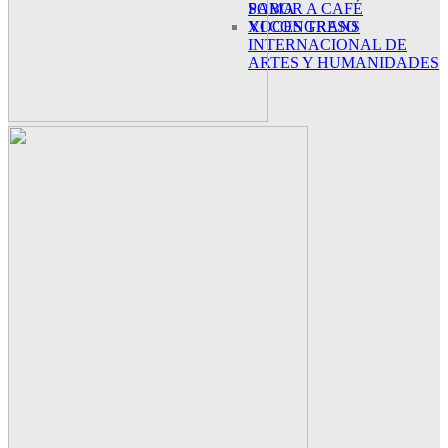
SABOR A CAFÉ
POMA
XI CONGRESO
VOCES TRANS
INTERNACIONAL DE
ARTES Y HUMANIDADES