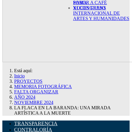
SABOR A CAFÉ
POMA
XI CONGRESO
VOCES TRANS
INTERNACIONAL DE
ARTES Y HUMANIDADES
Está aquí:
Inicio
PROYECTOS
MEMORIA FOTOGRÁFICA
FALTA ORGANIZAR
AÑO 2024
NOVIEMBRE 2024
LA FLACA EN LA BARANDA: UNA MIRADA
ARTÍSTICA A LA MUERTE
TRANSPARENCIA
CONTRALORÍA