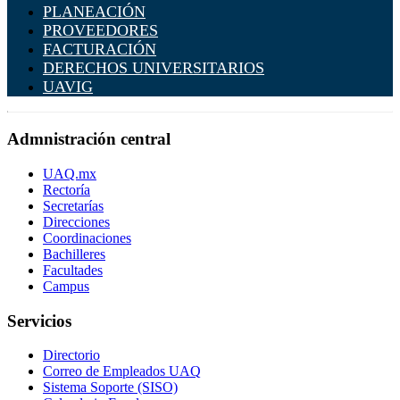
PLANEACIÓN
PROVEEDORES
FACTURACIÓN
DERECHOS UNIVERSITARIOS
UAVIG
Admnistración central
UAQ.mx
Rectoría
Secretarías
Direcciones
Coordinaciones
Bachilleres
Facultades
Campus
Servicios
Directorio
Correo de Empleados UAQ
Sistema Soporte (SISO)