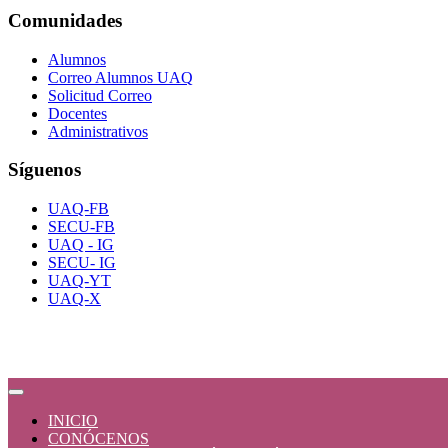
Comunidades
Alumnos
Correo Alumnos UAQ
Solicitud Correo
Docentes
Administrativos
Síguenos
UAQ-FB
SECU-FB
UAQ - IG
SECU- IG
UAQ-YT
UAQ-X
INICIO
CONÓCENOS