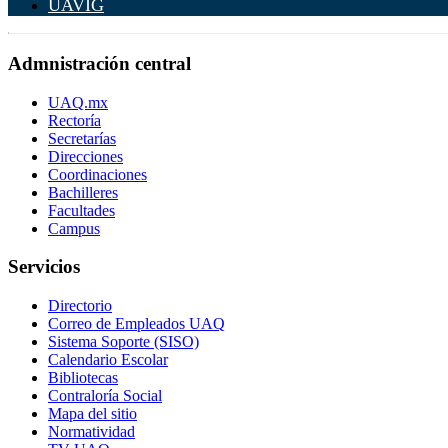
UAVIG
Admnistración central
UAQ.mx
Rectoría
Secretarías
Direcciones
Coordinaciones
Bachilleres
Facultades
Campus
Servicios
Directorio
Correo de Empleados UAQ
Sistema Soporte (SISO)
Calendario Escolar
Bibliotecas
Contraloría Social
Mapa del sitio
Normatividad