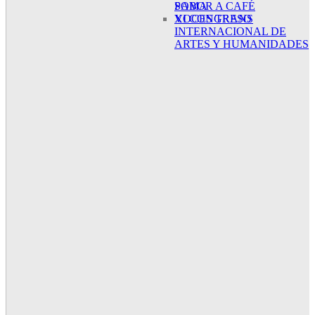
SABOR A CAFÉ
POMA
XI CONGRESO
VOCES TRANS
INTERNACIONAL DE
ARTES Y HUMANIDADES