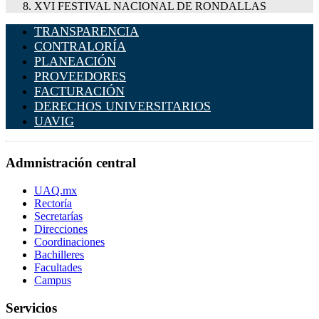
XVI FESTIVAL NACIONAL DE RONDALLAS
TRANSPARENCIA
CONTRALORÍA
PLANEACIÓN
PROVEEDORES
FACTURACIÓN
DERECHOS UNIVERSITARIOS
UAVIG
Admnistración central
UAQ.mx
Rectoría
Secretarías
Direcciones
Coordinaciones
Bachilleres
Facultades
Campus
Servicios