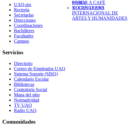
SABOR A CAFÉ
POMA
UAQ.mx
XI CONGRESO
VOCES TRANS
Rectoría
INTERNACIONAL DE
Secretarías
ARTES Y HUMANIDADES
Direcciones
Coordinaciones
Bachilleres
Facultades
Campus
Servicios
Directorio
Correo de Empleados UAQ
Sistema Soporte (SISO)
Calendario Escolar
Bibliotecas
Contraloría Social
Mapa del sitio
Normatividad
TV UAQ
Radio UAQ
Comunidades