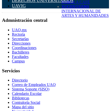
DERECHOS UNIVERSITARIOS
SABOR A CAFÉ
POMA
UAVIG
XI CONGRESO
VOCES TRANS
INTERNACIONAL DE
ARTES Y HUMANIDADES
Admnistración central
UAQ.mx
Rectoría
Secretarías
Direcciones
Coordinaciones
Bachilleres
Facultades
Campus
Servicios
Directorio
Correo de Empleados UAQ
Sistema Soporte (SISO)
Calendario Escolar
Bibliotecas
Contraloría Social
Mapa del sitio