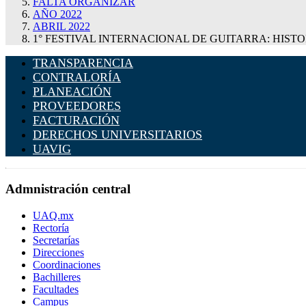
FALTA ORGANIZAR
AÑO 2022
ABRIL 2022
1° FESTIVAL INTERNACIONAL DE GUITARRA: HIST
TRANSPARENCIA
CONTRALORÍA
PLANEACIÓN
PROVEEDORES
FACTURACIÓN
DERECHOS UNIVERSITARIOS
UAVIG
Admnistración central
UAQ.mx
Rectoría
Secretarías
Direcciones
Coordinaciones
Bachilleres
Facultades
Campus