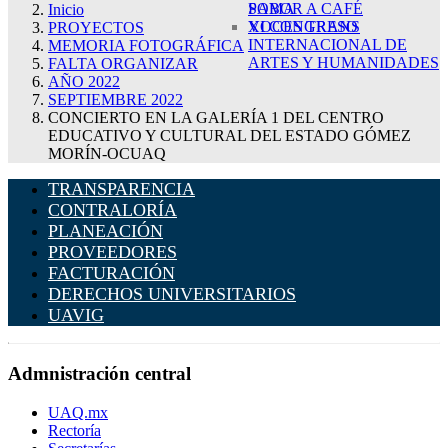
SABOR A CAFÉ
POMA
Inicio
XI CONGRESO
VOCES TRANS
PROYECTOS
INTERNACIONAL DE
MEMORIA FOTOGRÁFICA
ARTES Y HUMANIDADES
FALTA ORGANIZAR
AÑO 2022
SEPTIEMBRE 2022
CONCIERTO EN LA GALERÍA 1 DEL CENTRO
EDUCATIVO Y CULTURAL DEL ESTADO GÓMEZ
MORÍN-OCUAQ
TRANSPARENCIA
CONTRALORÍA
PLANEACIÓN
PROVEEDORES
FACTURACIÓN
DERECHOS UNIVERSITARIOS
UAVIG
Admnistración central
UAQ.mx
Rectoría