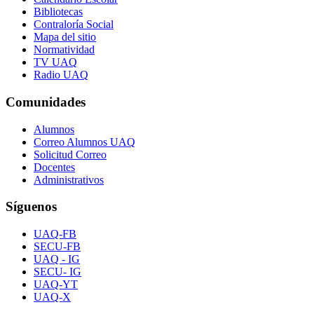
Bibliotecas
Contraloría Social
Mapa del sitio
Normatividad
TV UAQ
Radio UAQ
Comunidades
Alumnos
Correo Alumnos UAQ
Solicitud Correo
Docentes
Administrativos
Síguenos
UAQ-FB
SECU-FB
UAQ - IG
SECU- IG
UAQ-YT
UAQ-X