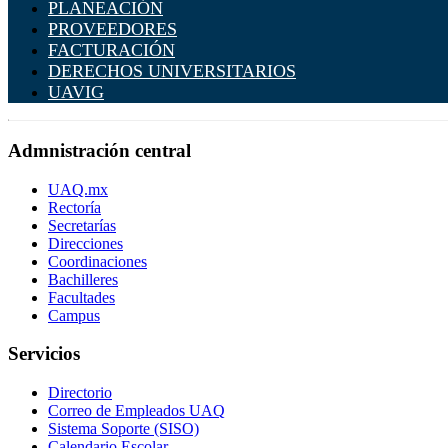
PLANEACIÓN
PROVEEDORES
FACTURACIÓN
DERECHOS UNIVERSITARIOS
UAVIG
Admnistración central
UAQ.mx
Rectoría
Secretarías
Direcciones
Coordinaciones
Bachilleres
Facultades
Campus
Servicios
Directorio
Correo de Empleados UAQ
Sistema Soporte (SISO)
Calendario Escolar