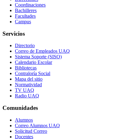
Coordinaciones
Bachilleres
Facultades
Campus
Servicios
Directorio
Correo de Empleados UAQ
Sistema Soporte (SISO)
Calendario Escolar
Bibliotecas
Contraloría Social
Mapa del sitio
Normatividad
TV UAQ
Radio UAQ
Comunidades
Alumnos
Correo Alumnos UAQ
Solicitud Correo
Docentes