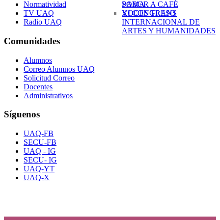
SABOR A CAFÉ
POMA
Normatividad
XI CONGRESO
VOCES TRANS
TV UAQ
INTERNACIONAL DE
Radio UAQ
ARTES Y HUMANIDADES
Comunidades
Alumnos
Correo Alumnos UAQ
Solicitud Correo
Docentes
Administrativos
Síguenos
UAQ-FB
SECU-FB
UAQ - IG
SECU- IG
UAQ-YT
UAQ-X