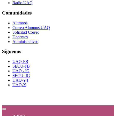
Radio UAQ
Comunidades
Alumnos
Correo Alumnos UAQ
Solicitud Correo
Docentes
Administrativos
Síguenos
UAQ-FB
SECU-FB
UAQ - IG
SECU- IG
UAQ-YT
UAQ-X