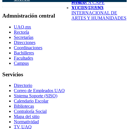
SABOR A CAFÉ
POMA
XI CONGRESO
VOCES TRANS
INTERNACIONAL DE
Admnistración central
ARTES Y HUMANIDADES
UAQ.mx
Rectoría
Secretarías
Direcciones
Coordinaciones
Bachilleres
Facultades
Campus
Servicios
Directorio
Correo de Empleados UAQ
Sistema Soporte (SISO)
Calendario Escolar
Bibliotecas
Contraloría Social
Mapa del sitio
Normatividad
TV UAQ