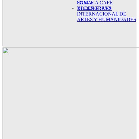
SABOR A CAFÉ
POMA
XI CONGRESO
VOCES TRANS
INTERNACIONAL DE
ARTES Y HUMANIDADES