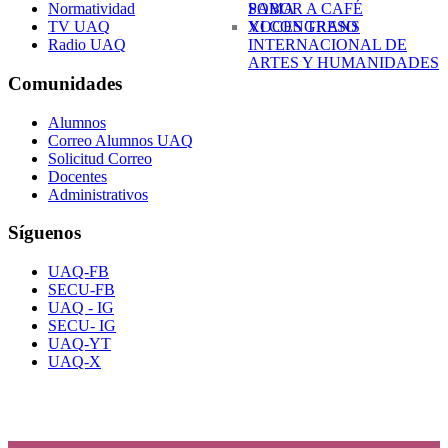
SABOR A CAFÉ
POMA
Normatividad
XI CONGRESO
VOCES TRANS
TV UAQ
INTERNACIONAL DE
Radio UAQ
ARTES Y HUMANIDADES
Comunidades
Alumnos
Correo Alumnos UAQ
Solicitud Correo
Docentes
Administrativos
Síguenos
UAQ-FB
SECU-FB
UAQ - IG
SECU- IG
UAQ-YT
UAQ-X