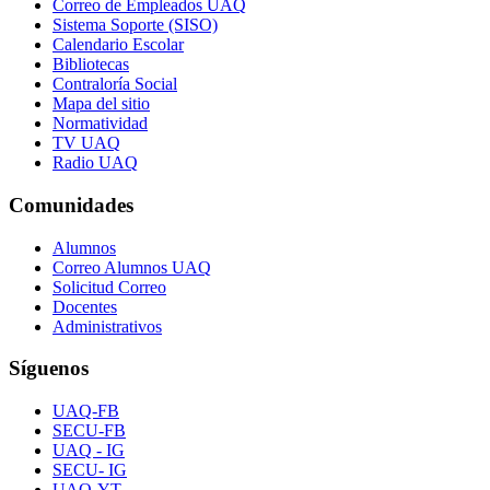
Correo de Empleados UAQ
Sistema Soporte (SISO)
Calendario Escolar
Bibliotecas
Contraloría Social
Mapa del sitio
Normatividad
TV UAQ
Radio UAQ
Comunidades
Alumnos
Correo Alumnos UAQ
Solicitud Correo
Docentes
Administrativos
Síguenos
UAQ-FB
SECU-FB
UAQ - IG
SECU- IG
UAQ-YT