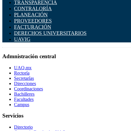
TRANSPARENCIA
CONTRALORÍA
PLANEACIÓN
PROVEEDORES
FACTURACIÓN
DERECHOS UNIVERSITARIOS
UAVIG
Admnistración central
UAQ.mx
Rectoría
Secretarías
Direcciones
Coordinaciones
Bachilleres
Facultades
Campus
Servicios
Directorio