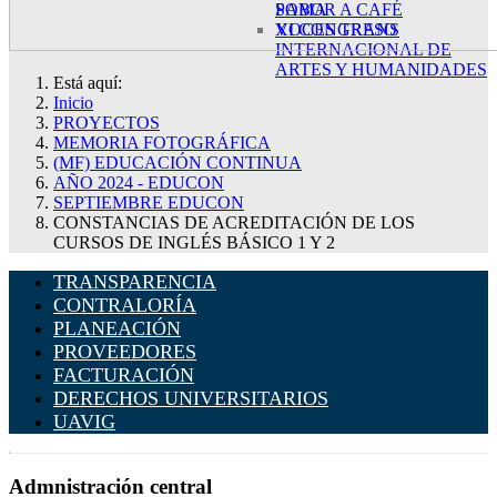
SABOR A CAFÉ
POMA
XI CONGRESO
VOCES TRANS
INTERNACIONAL DE
ARTES Y HUMANIDADES
Está aquí:
Inicio
PROYECTOS
MEMORIA FOTOGRÁFICA
(MF) EDUCACIÓN CONTINUA
AÑO 2024 - EDUCON
SEPTIEMBRE EDUCON
CONSTANCIAS DE ACREDITACIÓN DE LOS
CURSOS DE INGLÉS BÁSICO 1 Y 2
TRANSPARENCIA
CONTRALORÍA
PLANEACIÓN
PROVEEDORES
FACTURACIÓN
DERECHOS UNIVERSITARIOS
UAVIG
Admnistración central