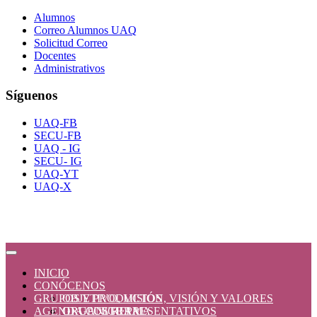
Alumnos
Correo Alumnos UAQ
Solicitud Correo
Docentes
Administrativos
Síguenos
UAQ-FB
SECU-FB
UAQ - IG
SECU- IG
UAQ-YT
UAQ-X
INICIO
CONÓCENOS
GRUPOS Y PRODUCTOS
OBJETIVO, MISIÓN, VISIÓN Y VALORES
AGENDA CULTURAL
ORGANIGRAMA
GRUPOS REPRESENTATIVOS