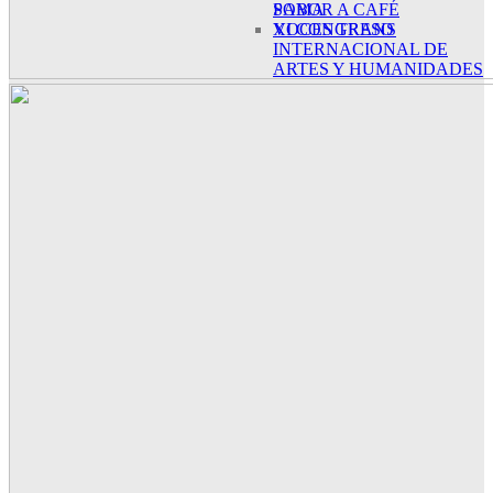
SABOR A CAFÉ
POMA
XI CONGRESO
VOCES TRANS
INTERNACIONAL DE
ARTES Y HUMANIDADES