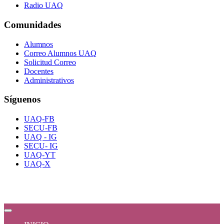
Radio UAQ
Comunidades
Alumnos
Correo Alumnos UAQ
Solicitud Correo
Docentes
Administrativos
Síguenos
UAQ-FB
SECU-FB
UAQ - IG
SECU- IG
UAQ-YT
UAQ-X